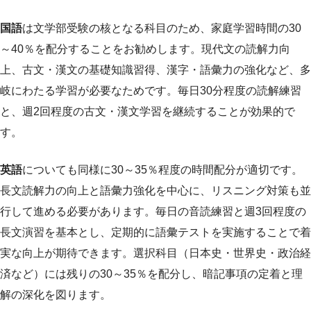
国語
は文学部受験の核となる科目のため、家庭学習時間の30
～40％を配分することをお勧めします。現代文の読解力向
上、古文・漢文の基礎知識習得、漢字・語彙力の強化など、多
岐にわたる学習が必要なためです。毎日30分程度の読解練習
と、週2回程度の古文・漢文学習を継続することが効果的で
す。
英語
についても同様に30～35％程度の時間配分が適切です。
長文読解力の向上と語彙力強化を中心に、リスニング対策も並
行して進める必要があります。毎日の音読練習と週3回程度の
長文演習を基本とし、定期的に語彙テストを実施することで着
実な向上が期待できます。選択科目（日本史・世界史・政治経
済など）には残りの30～35％を配分し、暗記事項の定着と理
解の深化を図ります。