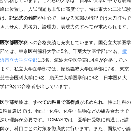
が合格しています。これらの大学は、日本の大学の中でも最高
峰に位置し、入試問題も非常に高度です。特に東大の二次試験
は、
記述式の難問
が中心で、単なる知識の暗記では太刀打ちで
きません。思考力、論理力、表現力のすべてが求められます。
医学部医学科
への合格実績も充実しています。国公立大学医学
部では、東京医科歯科大学に5名、千葉大学医学部に4名、
横
浜市立大学医学部
に3名、筑波大学医学部に4名が合格してい
ます。私立大学医学部では、慶應義塾大学医学部に7名、東京
慈恵会医科大学に6名、順天堂大学医学部に8名、日本医科大
学に9名の合格者を出しています。
医学部受験は、
すべての科目で高得点
が求められ、特に理科の
2科目選択では、物理・化学、化学・生物などの組み合わせで
深い理解が必要です。TOMASでは、医学部受験に精通した講
師が、科目ごとの対策を徹底的に行います。また、面接や小論