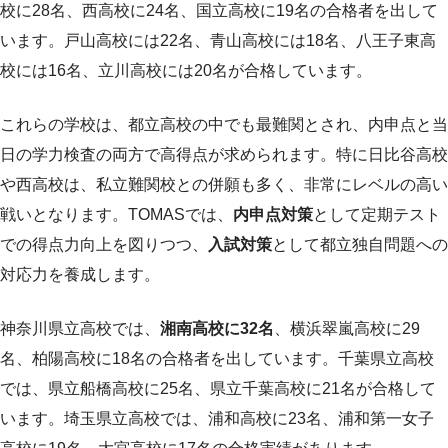
校に28名、西高校に24名、国立高校に19名の合格者を出して
います。戸山高校には22名、青山高校には18名、八王子東高
校には16名、立川高校には20名が合格しています。
これらの学校は、都立高校の中でも最難関とされ、内申点と当
日の学力検査の両方で高得点が求められます。特に日比谷高校
や西高校は、私立難関校との併願も多く、非常にレベルの高い
戦いとなります。TOMASでは、
内申点対策
として定期テスト
での得点力向上を図りつつ、
入試対策
として都立独自問題への
対応力を養成します。
神奈川県立高校では、
湘南高校に32名
、横浜翠嵐高校に29
名、柏陽高校に18名の合格者を出しています。千葉県立高校
では、県立船橋高校に25名、県立千葉高校に21名が合格して
います。埼玉県立高校では、浦和高校に23名、浦和第一女子