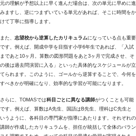
元の理解が予想以上に早く進んだ場合は、次の単元に早めに進
みますし、逆につまずいている単元があれば、そこに時間をか
けて丁寧に指導します。
また、
志望校から逆算したカリキュラム
になっている点も重要
です。例えば、開成中学を目指す小学6年生であれば、「入試
まであと10ヶ月。算数の図形問題をあと3ヶ月で完成させ、そ
の後は過去問演習に入る」といった具体的なスケジュールが立
てられます。このように、ゴールから逆算することで、今何を
すべきかが明確になり、効率的な学習が可能になります。
さらに、TOMASでは
科目ごとに異なる講師
がつくことも可能
です。例えば、算数はA先生、国語はB先生、理科はC先生と
いうように、各科目の専門家が指導にあたります。それぞれの
講師が作成したカリキュラムを、担任が統括して全体のバラン