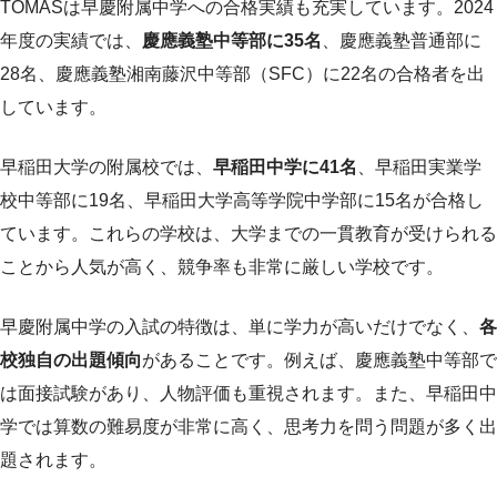
TOMASは早慶附属中学への合格実績も充実しています。2024
年度の実績では、
慶應義塾中等部に35名
、慶應義塾普通部に
28名、慶應義塾湘南藤沢中等部（SFC）に22名の合格者を出
しています。
早稲田大学の附属校では、
早稲田中学に41名
、早稲田実業学
校中等部に19名、早稲田大学高等学院中学部に15名が合格し
ています。これらの学校は、大学までの一貫教育が受けられる
ことから人気が高く、競争率も非常に厳しい学校です。
早慶附属中学の入試の特徴は、単に学力が高いだけでなく、
各
校独自の出題傾向
があることです。例えば、慶應義塾中等部で
は面接試験があり、人物評価も重視されます。また、早稲田中
学では算数の難易度が非常に高く、思考力を問う問題が多く出
題されます。