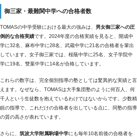
御三家・最難関中学への合格者数
TOMASの中学受験における最大の強みは、
男女御三家への圧
倒的な合格実績
です。2024年度の合格実績を見ると、開成中
学に32名、麻布中学に28名、武蔵中学に21名の合格者を輩出
しています。女子御三家では、桜蔭中学に25名、女子学院中
学に19名、雙葉中学に14名が合格しています。
これらの数字は、完全個別指導の塾としては驚異的な実績と言
えます。なぜなら、TOMASは大手集団塾のように何百人、何
千人という生徒数を抱えているわけではないからです。少数精
鋭の指導で、これだけの合格者を出している点に、同塾の指導
の質の高さが表れています。
さらに、
筑波大学附属駒場中学
にも毎年10名前後の合格者を