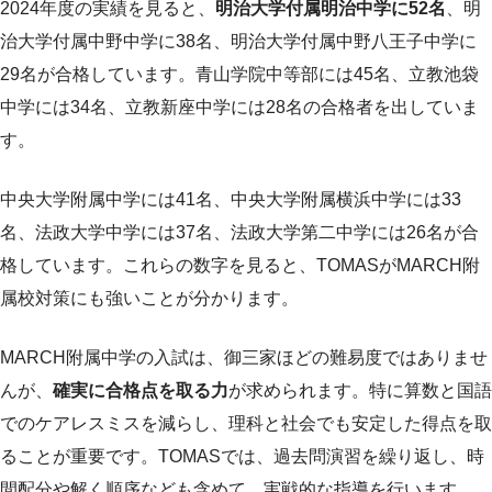
2024年度の実績を見ると、
明治大学付属明治中学に52名
、明
治大学付属中野中学に38名、明治大学付属中野八王子中学に
29名が合格しています。青山学院中等部には45名、立教池袋
中学には34名、立教新座中学には28名の合格者を出していま
す。
中央大学附属中学には41名、中央大学附属横浜中学には33
名、法政大学中学には37名、法政大学第二中学には26名が合
格しています。これらの数字を見ると、TOMASがMARCH附
属校対策にも強いことが分かります。
MARCH附属中学の入試は、御三家ほどの難易度ではありませ
んが、
確実に合格点を取る力
が求められます。特に算数と国語
でのケアレスミスを減らし、理科と社会でも安定した得点を取
ることが重要です。TOMASでは、過去問演習を繰り返し、時
間配分や解く順序なども含めて、実戦的な指導を行います。