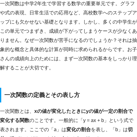
一次関数は中学2年生で学習する数学の重要単元です。グラフ
や式の表現、日常生活での応用など、高校数学へのステップア
ップにも欠かせない基礎となります。しかし、多くの中学生が
この単元でつまずき、成績が下がってしまうケースが少なくあ
りません。なぜ一次関数が苦手になるのでしょうか？それは抽
象的な概念と具体的な計算が同時に求められるからです。お子
さんの成績向上のためには、まず一次関数の基本をしっかり理
解することが大切です。
一次関数の定義とその表し方
一次関数とは、
xの値が変化したときにyの値が一定の割合で
変化する関数
のことです。一般的に「y = ax + b」という式で
表されます。ここでの「a」は
変化の割合
を表し、「b」は
切