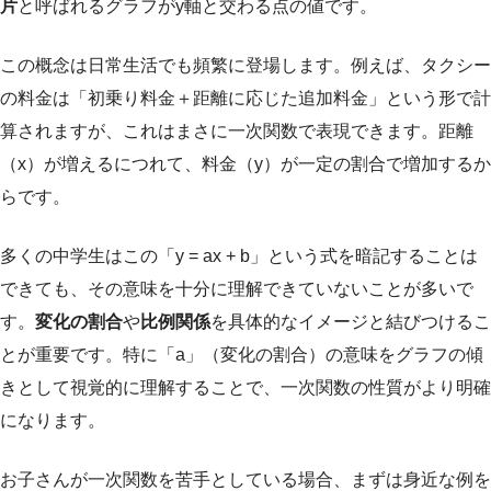
片
と呼ばれるグラフがy軸と交わる点の値です。
この概念は日常生活でも頻繁に登場します。例えば、タクシー
の料金は「初乗り料金＋距離に応じた追加料金」という形で計
算されますが、これはまさに一次関数で表現できます。距離
（x）が増えるにつれて、料金（y）が一定の割合で増加するか
らです。
多くの中学生はこの「y = ax + b」という式を暗記することは
できても、その意味を十分に理解できていないことが多いで
す。
変化の割合
や
比例関係
を具体的なイメージと結びつけるこ
とが重要です。特に「a」（変化の割合）の意味をグラフの傾
きとして視覚的に理解することで、一次関数の性質がより明確
になります。
お子さんが一次関数を苦手としている場合、まずは身近な例を