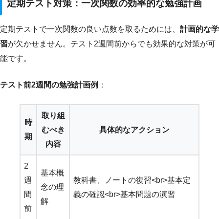
定期テスト対策：一次関数の効率的な勉強計画
定期テストで一次関数の良い点数を取るためには、
計画的な学
習
が欠かせません。テスト2週間前からでも効果的な対策が可
能です。
テスト前2週間の勉強計画例
：
取り組
時
むべき
具体的なアクション
期
内容
2
基本概
週
教科書、ノートの復習<br>基本定
念の理
間
義の確認<br>基本問題の演習
解
前