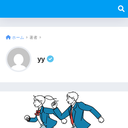
ホーム
著者
yy